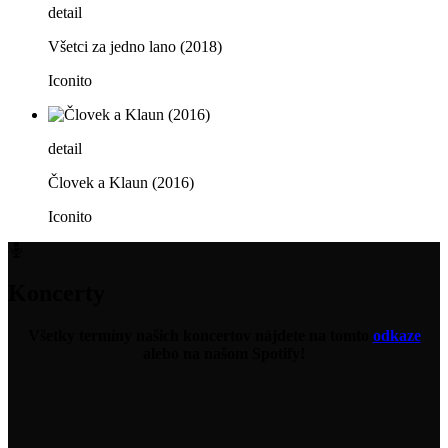
detail
Všetci za jedno lano (2018)
Iconito
detail
Človek a Klaun (2016)
Iconito
Koncerty
Všetky termíny našich koncertov nájdete na tomto
odkaze
alebo na našom Spotify!