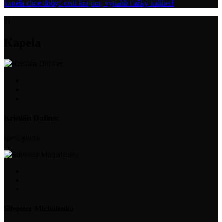
kapela chce dobyť celú krajinu, vytiahli ťažký kaliber!
Kapela
Kristián Dufinec
spev, gitara
Silvester Michalenko