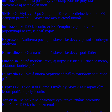
hudba.sk
| Pozrite si pôsobivý videoklip Korene plný krás
Slovenska aj hereckých ikon
SME
| Od Myjavy až po Zemplín: ‘Korene’ z dielne Iconito a FS
Zemplín prezentujú Slovensko ako svetový unikát
hudba.sk
| VIDEO: Iconito & FS Zemplín svojou novinkou
pripomínajú nezmyselnosť vojny
Expres.sk
| Nádherná pocta pre slovenské devy v piesni s ľudovým
motívom
Funradio.sk
| Óda na nádherné slovenské devy spod Tatier
Hudba.sk
| Silné melódie, texty aj klipy: Kristián Dufinec je meno,
o ktorom budete počuť
Funradio.sk
| Nová hudba ovplyvnená našim folklórom sa ti bude
páčiť!
Expres.sk
| Takto si tu žijeme. Obyčajný Slovák za Karpatským
lesom podľa kapely Iconito
Topky.sk
| Mladík z Michaloviec vyburcoval známe celebrity:
Natočili VIDEO, chce to zmenu!