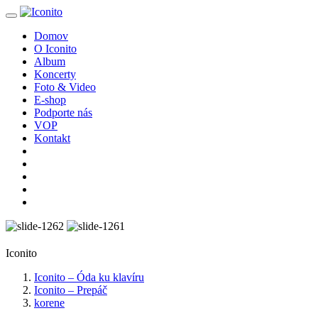
Domov
O Iconito
Album
Koncerty
Foto & Video
E-shop
Podporte nás
VOP
Kontakt
Iconito
Iconito – Óda ku klavíru
Iconito – Prepáč
korene