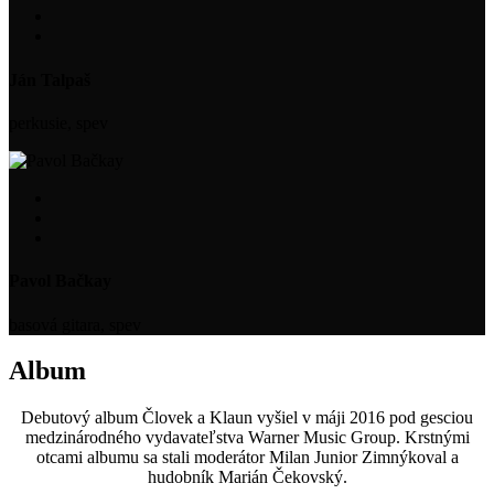
Ján Talpaš
perkusie, spev
Pavol Bačkay
basová gitara, spev
Album
Debutový album Človek a Klaun vyšiel v máji 2016 pod gesciou
medzinárodného vydavateľstva Warner Music Group. Krstnými
otcami albumu sa stali moderátor Milan Junior Zimnýkoval a
hudobník Marián Čekovský.