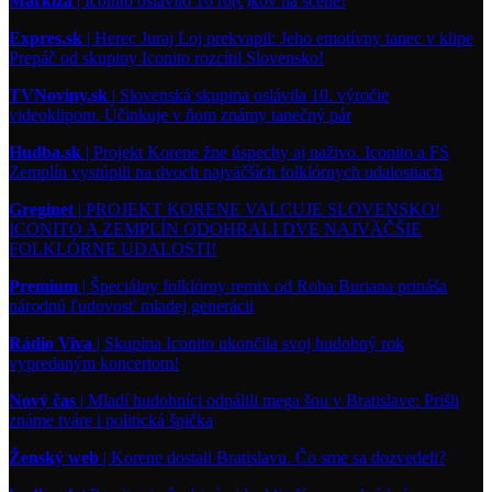
Markíza
| Iconito oslávilo 10 ro(c)kov na scéne!
Expres.sk
| Herec Juraj Loj prekvapil: Jeho emotívny tanec v klipe
Prepáč od skupiny Iconito rozcítil Slovensko!
TVNoviny.sk
| Slovenská skupina oslávila 10. výročie
videoklipom. Účinkuje v ňom známy tanečný pár
Hudba.sk
| Projekt Korene žne úspechy aj naživo. Iconito a FS
Zemplín vystúpili na dvoch najväčších folklórnych udalostiach
Greginet
| PROJEKT KORENE VALCUJE SLOVENSKO!
ICONITO A ZEMPLÍN ODOHRALI DVE NAJVÄČŠIE
FOLKLÓRNE UDALOSTI!
Premium
| Špeciálny folklórny remix od Roba Buriana prináša
národnú ľudovosť mladej generácii
Rádio Viva
| Skupina Iconito ukončila svoj hudobný rok
vypredaným koncertom!
Nový čas
| Mladí hudobníci odpálili mega šou v Bratislave: Prišli
známe tváre i politická špička
Ženský web
| Korene dostali Bratislavu. Čo sme sa dozvedeli?