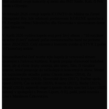
nimi odohrali svoje koncerty aj mená ako IMT Smile, Kali, či Petr
Janda a Olympic.
Vo februári 2026 cestuje kapela ICONITO do Milána na Zimné
Olympijské Hry, kde odohrajú predstavenie KORENE spoločne s
FS Zemplín vrámci Národného dňa Slovenska v slovenskom dome
Casa Slovacca.
V Apríli 2026 vydáva kapela svoj prvý živý album – “10 ro(c)kov
na scéne (Live)” nahratý počas rovnomenného turné na prelome
rokov 2024/2025. Celý záznam z koncertu uvedie aj STVR 2 počas
Veľkonočnej nedele.
Nezanedbateľná časť tvorby tejto kapely je venovaná témam
spojeným s ľudovou kultúrou. Kapela prepája rôznorodé hudobné
žánre, ale aj rôzne druhy umenia, ako tanec, film, či vizuálne
umenie, ktoré pretavuje do veľkolepých koncertných show. Medzi
ich najznámejšie skladby patria: Chcem zmenu (2014), Za
karpatským lesom (2016), Slovenské devy (2017), Poďme spolu
vpred (2019), Čas sa kráti (2020), Korene (2021), Brehy (2023),
Prepáč (2024), najnovší singel Liponito (Keby som bol Lipa) (2025)
nahratý v spolupráci s Petrom Lipom, či Ej, padá, padá rosenka –
Live s Mariánom Čekovským.