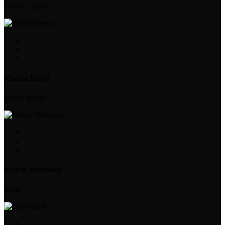
klávesy, spev
Martin Bertič
sólova gitara
Marek Hrdinský
bicie