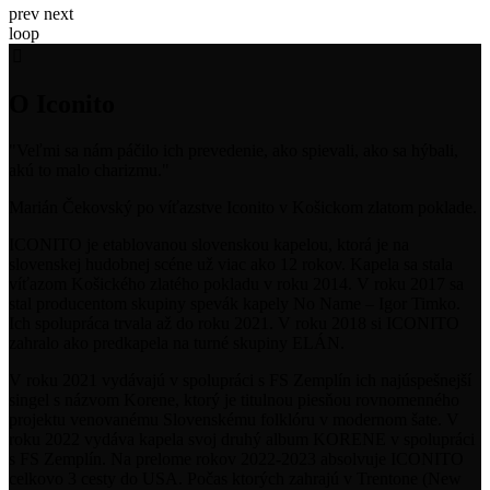
prev
next
loop
O Iconito
"Veľmi sa nám páčilo ich prevedenie, ako spievali, ako sa hýbali,
akú to malo charizmu."
Marián Čekovský po víťazstve Iconito v Košickom zlatom poklade.
ICONITO je etablovanou slovenskou kapelou, ktorá je na
slovenskej hudobnej scéne už viac ako 12 rokov. Kapela sa stala
víťazom Košického zlatého pokladu v roku 2014. V roku 2017 sa
stal producentom skupiny spevák kapely No Name – Igor Timko.
Ich spolupráca trvala až do roku 2021. V roku 2018 si ICONITO
zahralo ako predkapela na turné skupiny ELÁN.
V roku 2021 vydávajú v spolupráci s FS Zemplín ich najúspešnejší
singel s názvom Korene, ktorý je titulnou piesňou rovnomenného
projektu venovanému Slovenskému folklóru v modernom šate. V
roku 2022 vydáva kapela svoj druhý album KORENE v spolupráci
s FS Zemplín. Na prelome rokov 2022-2023 absolvuje ICONITO
celkovo 3 cesty do USA. Počas ktorých zahrajú v Trentone (New