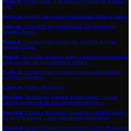
Pluska.sk
| Chcete zmenu? Toto video vás presvedčí ísť skutočne
voliť
Korzar.sk
| Košický zlatý poklad vyhral Kristián Dufinec a Iconito
Topky.sk
| VIDEOHIT pre Andreja Kisku: Toto prezidentovi
odkazujú Slováci!
Pluska.sk
| Prezident Kiska má nový hit! Vypočujte si, čo mu
odkazujú občania
Noizz.sk
| Nová nádej slovenskej hudby: Kapela Iconito neprerazila
piesňou o láske, ale o prezidentských voľbách
Hudba.sk
| Kristián Dufinec a skupina Iconito predstavili klip k
pesničke o čaji a mede
Expres.sk
| Nádej z Michaloviec!
Dnes24.sk
| Michalovský hudobník Kristián Dufinec: Napísať
futbalovú hymnu bola pre našu kapelu obrovská výzva
Dnes24.sk
| Chalani z Michaloviec to pustili na plné hrdlo: Lacné
hity sa môžu schovať, z tohto vám nabehnú zimomriavky!
Dnes24.sk
| Za pár dní desatťisíce pozretí na YouTube: Michalovská