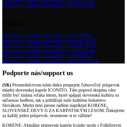
https://www.youtube.com/watch?v=GGNItdY-Zf8
https://www.youtube.com/watch?v=zDEdTdFfDUI
Naživo
https://www.youtube.com/watch?v=kk72sWi8Nac
https://www.youtube.com/watch?v=w4IlgG37X5M
https://www.youtube.com/watch?v=C244z6F_QOo
https://www.youtube.com/watch?v=AGoNG32-8Ns
https://www.youtube.com/watch?v=zucBjSHGlq8
https://www.youtube.com/watch?v=mQLMKcIAUiE
Podporte nás/support us
(SK)
Prostredníctvom tohto linku prispejete ľubovoľný príspevok
mladej slovenskej kapele ICONITO. Táto popová skupina vám
môže byť známa vďaka hitom, ktoré spájajú slovenskú kultúru so
súčasnou hudbou, tak a približujú naše kultúrne bohatstvo
Slovákom. Medzi tieto piesne radíme napríklad KORENE,
SLOVENSKÉ DEVY či ZA KARPATSKÝM LESOM. Ďakujeme
za každý jeden príspevok, nesmierne si to vážime!
KORENE: Aktuálne pripravuje kapela Iconito spolu s Folklórnym