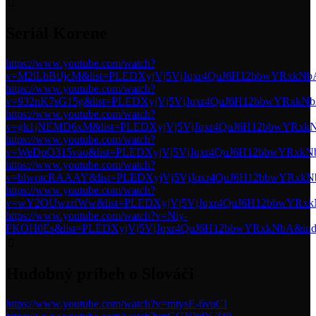
Seriál Korene
https://www.youtube.com/watch?
v=M2lLbBtJjcM&list=PLEDXyjVj5VjJqxr4QuJ6H12bbwYRxkNb
https://www.youtube.com/watch?
v=932nK7sG15g&list=PLEDXyjVj5VjJqxr4QuJ6H12bbwYRxkNb
https://www.youtube.com/watch?
v=gk1jNEMD6xM&list=PLEDXyjVj5VjJqxr4QuJ6H12bbwYRxk
https://www.youtube.com/watch?
v=WeDpO315vao&list=PLEDXyjVj5VjJqxr4QuJ6H12bbwYRxkN
https://www.youtube.com/watch?
v=blwotcRAAAY&list=PLEDXyjVj5VjJqxr4QuJ6H12bbwYRxkN
https://www.youtube.com/watch?
v=wY2OUwzrfWw&list=PLEDXyjVj5VjJqxr4QuJ6H12bbwYRxk
https://www.youtube.com/watch?v=Niy-
FKOH0Es&list=PLEDXyjVj5VjJqxr4QuJ6H12bbwYRxkNbA&ind
Hudobný príbeh o Slováči
https://www.youtube.com/watch?v=mtysE-6vuCI