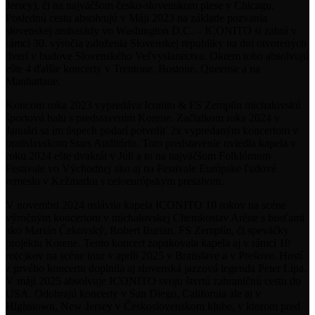
Jersey), či na najväčšom česko-slovenskom plese v Chicagu.
Poslednú cestu absolvujú v Máji 2023 na základe pozvania
slovenskej ambasády vo Washington D.C. – ICONITO si zahrá v
rámci 30. výročia založenia Slovenskej republiky na dni otvorených
dverí v budove Slovenského Veľvyslanectva. Okrem toho absolvujú
ešte 4 ďalšie koncerty v Trentone, Bostone, Queense a na
Manhattane.
Koncom roka 2023 vypredáva Iconito & FS Zemplín michalovskú
športovú halu s predstavením Korene. Začiatkom roka 2024 v
Januári sa im úspech podarí potvrdiť 2x vypredaným koncertom v
bratislavskom Stars Auditóriu. Toto predstavenie uviedla kapela v
roku 2024 ešte dvakrát v Júli a to na najväčšom Folklórnom
Festivale vo Východnej ako aj na Festivale Európske ľudové
remeslo v Kežmarku s celoeurópskym presahom.
V novembri 2024 oslávila kapela ICONITO 10 rokov na scéne
výročným koncertom v michalovskej Chemkostav Aréne s hosťami
ako Marián Čekovský, Robert Burian, FS Zemplín, či speváčky
projektu Korene. Tento koncert zopakovala kapela aj v rámci 10
ro(c)kov na scéne tour v apríli 2025 v Bratislave a v Prešove. Hostí
z prvého koncertu doplnila aj slovenská jazzová legenda Peter Lipa.
V máji 2025 absolvuje ICONITO svoju štvrtú zahraničnú cestu do
USA. Odohrajú koncerty v San Diego, California ale aj v
Highstown, New Jersey v Československom klube, v ktorom pred