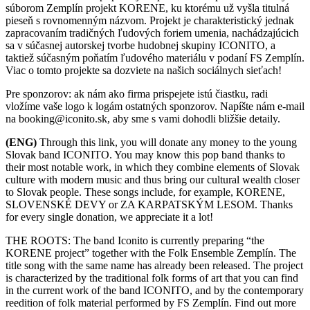
súborom Zemplín projekt KORENE, ku ktorému už vyšla titulná
pieseň s rovnomenným názvom. Projekt je charakteristický jednak
zapracovaním tradičných ľudových foriem umenia, nachádzajúcich
sa v súčasnej autorskej tvorbe hudobnej skupiny ICONITO, a
taktiež súčasným poňatím ľudového materiálu v podaní FS Zemplín.
Viac o tomto projekte sa dozviete na našich sociálnych sieťach!
Pre sponzorov: ak nám ako firma prispejete istú čiastku, radi
vložíme vaše logo k logám ostatných sponzorov. Napíšte nám e-mail
na booking@iconito.sk, aby sme s vami dohodli bližšie detaily.
(ENG)
Through this link, you will donate any money to the young
Slovak band ICONITO. You may know this pop band thanks to
their most notable work, in which they combine elements of Slovak
culture with modern music and thus bring our cultural wealth closer
to Slovak people. These songs include, for example, KORENE,
SLOVENSKÉ DEVY or ZA KARPATSKÝM LESOM. Thanks
for every single donation, we appreciate it a lot!
THE ROOTS: The band Iconito is currently preparing “the
KORENE project” together with the Folk Ensemble Zemplín. The
title song with the same name has already been released. The project
is characterized by the traditional folk forms of art that you can find
in the current work of the band ICONITO, and by the contemporary
reedition of folk material performed by FS Zemplín. Find out more