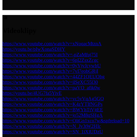
Videoklipy
https://www.youtube.com/watch?v=xNoqacMtznA
https://youtu.be/pIwXonaSDHY
https://www.youtube.com/watch?v=-pZaMfuj75I
https://www.youtube.com/watch?v=6pI2ZsxZcgc
https://www.youtube.com/watch?v=0yVjvJcywbU
https://www.youtube.com/watch?v=7vI7eobGRjI
https://www.youtube.com/watch?v=44ZF1QEUObg
https://www.youtube.com/watch?v=ilSeXC55l30
https://www.youtube.com/watch?v=paVO_afik0w
https://youtu.be/4UG7fa5YivE
https://www.youtube.com/watch?v=vc5vVqAg5GQ
https://www.youtube.com/watch?v=K4zYTIfNGPs
https://www.youtube.com/watch?v=BWYhTtVjtEE
https://www.youtube.com/watch?v=jo52M8qSHgA
https://www.youtube.com/watch?v=OliGn1xco7w&spfreload=10
https://www.youtube.com/watch?v=N_Jv3tW2HIc
https://www.youtube.com/watch?v=SN_1iXlUDzU