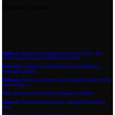
Napísali o Iconito
Hudba.sk
| Iconito vydáva album 10 ro(c)kov na scéne – live.
Dvojka ho odvysiela už na Veľkonočnú nedeľu
Rádio Viva
| ICONITO & ZEMPLÍN prinesú KORENE na
olympiádu do Milána
Hudba.sk
| Peter Lipa a Iconito sa spojili v skladbe Liponito (Keby
som bol Lipa…)
TA3
| 10 ro(c)kov na scéne tour v Bratislave a v Prešove
Strobe.sk
| Čarovné ostrohy a Iconito – dokonalé fúzie zvuku a
tanca